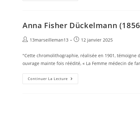
Anna Fisher Dückelmann (1856
Auteur/autrice
Publication
13marseilleman13
12 janvier 2025
de
publiée :
la
"Cette chromolithographie, réalisée en 1901, témoigne du
publication :
ouvrage mainte fois réédité, « La Femme médecin de fa
Anna
Continuer La Lecture
Fisher
Dückelmann
(1856-
1917)