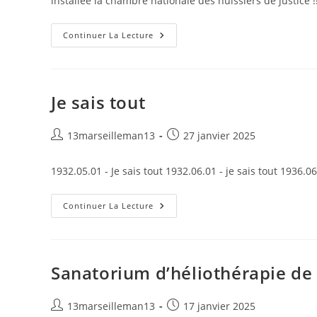
installée la chambre nationale des huissiers de justice 
Le
Continuer La Lecture
Moulin
Bleu
Je sais tout
Auteur/autrice
Publication
13marseilleman13
27 janvier 2025
de
publiée :
la
1932.05.01 - Je sais tout 1932.06.01 - je sais tout 1936.06
publication :
Je
Continuer La Lecture
Sais
Tout
Sanatorium d’héliothérapie de
Auteur/autrice
Publication
13marseilleman13
17 janvier 2025