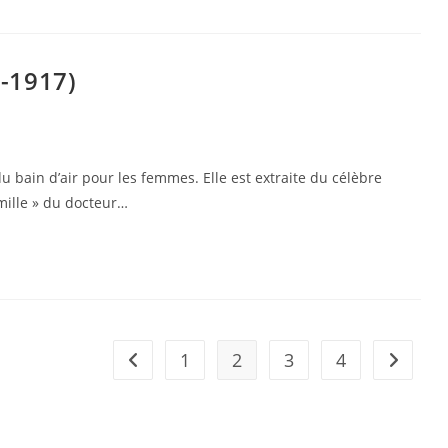
-1917)
 bain d’air pour les femmes. Elle est extraite du célèbre
mille » du docteur…
1
2
3
4
Go to the previous page
Aller à l