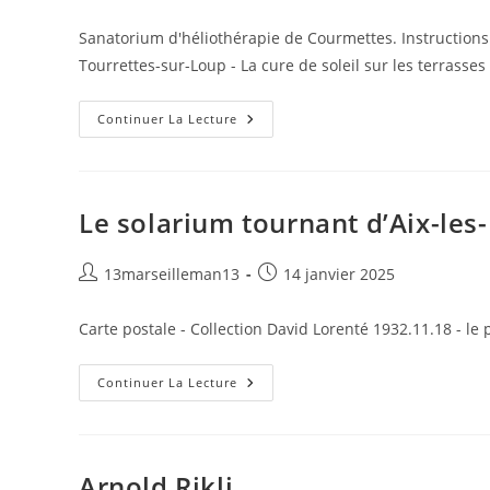
de
publiée :
la
Sanatorium d'héliothérapie de Courmettes. Instructions
publication :
Tourrettes-sur-Loup - La cure de soleil sur les terrasses
Sanatorium
Continuer La Lecture
D’héliothérapie
De
Courmettes
Le solarium tournant d’Aix-les
Auteur/autrice
Publication
13marseilleman13
14 janvier 2025
de
publiée :
la
Carte postale - Collection David Lorenté 1932.11.18 - le pe
publication :
Le
Continuer La Lecture
Solarium
Tournant
D’Aix-
Les-
Bains
Arnold Rikli