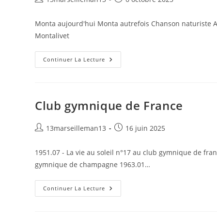
de
publiée :
la
Monta aujourd'hui Monta autrefois Chanson naturiste Al
publication :
Montalivet
Le
Continuer La Lecture
CHM
Montalivet
Exposé
Au
Mucem
Club gymnique de France
Auteur/autrice
Publication
13marseilleman13
16 juin 2025
de
publiée :
la
1951.07 - La vie au soleil n°17 au club gymnique de franc
publication :
gymnique de champagne 1963.01…
Club
Continuer La Lecture
Gymnique
De
France