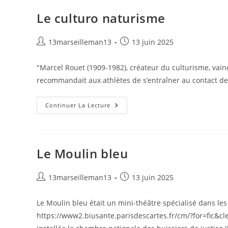
Le culturo naturisme
Auteur/autrice
Publication
13marseilleman13
13 juin 2025
de
publiée :
la
"Marcel Rouet (1909-1982), créateur du culturisme, vai
publication :
recommandait aux athlètes de s’entraîner au contact de
Le
Continuer La Lecture
Culturo
Naturisme
Le Moulin bleu
Auteur/autrice
Publication
13marseilleman13
13 juin 2025
de
publiée :
la
Le Moulin bleu était un mini-théâtre spécialisé dans les
publication :
https://www2.biusante.parisdescartes.fr/cm/?for=fic&cl