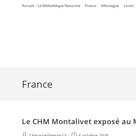
Skip
Accueil – La Bibliothèque Naturiste
France
Allemagne
Livres
to
content
France
Le CHM Montalivet exposé au
Auteur/autrice
Publication
13marseilleman13
6 octobre 2025