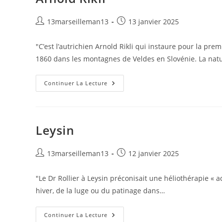
Auteur/autrice
Publication
13marseilleman13
13 janvier 2025
de
publiée :
la
"C’est l’autrichien Arnold Rikli qui instaure pour la premie
publication :
1860 dans les montagnes de Veldes en Slovénie. La natu
Arnold
Continuer La Lecture
Rikli
Leysin
Auteur/autrice
Publication
13marseilleman13
12 janvier 2025
de
publiée :
la
"Le Dr Rollier à Leysin préconisait une héliothérapie «
publication :
hiver, de la luge ou du patinage dans…
Leysin
Continuer La Lecture