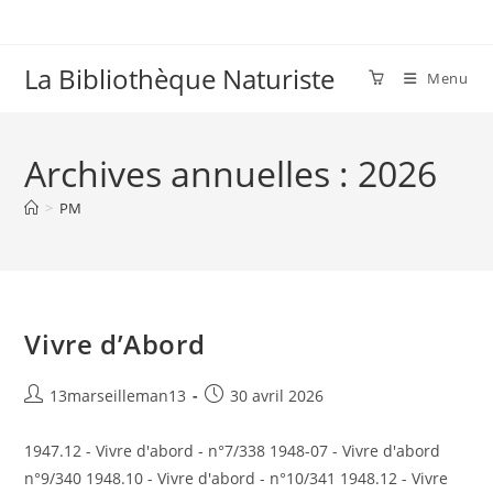
Skip
to
content
La Bibliothèque Naturiste
Menu
Archives annuelles : 2026
>
PM
Vivre d’Abord
Auteur/autrice
Publication
13marseilleman13
30 avril 2026
de
publiée :
la
1947.12 - Vivre d'abord - n°7/338 1948-07 - Vivre d'abord
publication :
n°9/340 1948.10 - Vivre d'abord - n°10/341 1948.12 - Vivre