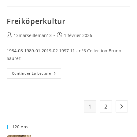
Freiköperkultur
Auteur/autrice
Publication
13marseilleman13
1 février 2026
de
publiée :
la
1984-08 1989-01 2019-02 1997.11 - n°6 Collection Bruno
publication :
Saurez
Freiköperkultur
Continuer La Lecture
1
2
Aller à 
120 Ans