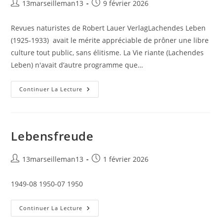
Auteur/autrice
Publication
13marseilleman13
9 février 2026
de
publiée :
la
Revues naturistes de Robert Lauer VerlagLachendes Leben
publication :
(1925-1933) avait le mérite appréciable de prôner une libre
culture tout public, sans élitisme. La Vie riante (Lachendes
Leben) n'avait d’autre programme que…
Lachendes
Continuer La Lecture
Leben
Lebensfreude
Auteur/autrice
Publication
13marseilleman13
1 février 2026
de
publiée :
la
1949-08 1950-07 1950
publication :
Lebensfreude
Continuer La Lecture