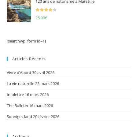
120 ans de naturisme à Marseille
Note
4.00
25,00
€
sur 5
[searchwp_form id=1]
Articles Récents
Vivre d’Abord
30 avril 2026
La vie naturelle
25 mars 2026
Infolettre
16 mars 2026
The Bulletin
16 mars 2026
Sonniges land
20 février 2026
Archives