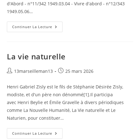
d'Abord - n°11/342 1949.03.04 - Vivre d'abord - n°12/343
1949.05.06…
Vivre
Continuer La Lecture
D’Abord
La vie naturelle
Auteur/autrice
Publication
13marseilleman13
25 mars 2026
de
publiée :
la
Henri Gabriel Zisly est le fils de Stéphanie Désirée Zisly,
publication :
modiste, et d'un père non dénommé[1].Il participa
avec Henri Beylie et Émile Gravelle à divers périodiques
comme La Nouvelle Humanité, La Vie naturelle et Le
Naturien, pour constituer…
La
Continuer La Lecture
Vie