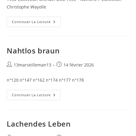
publication :
Christophe Wayolle
Licht
Continuer La Lecture
Und
Schoenheit
Nahtlos braun
Auteur/autrice
Publication
13marseilleman13
14 février 2026
de
publiée :
la
n°120 n°147 n°162 n°174 n°177 n°178
publication :
Nahtlos
Continuer La Lecture
Braun
Lachendes Leben