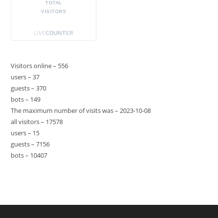
TOTAL
VISITORS
Visitors online – 556
users – 37
guests – 370
bots – 149
The maximum number of visits was – 2023-10-08
all visitors – 17578
users – 15
guests – 7156
bots – 10407