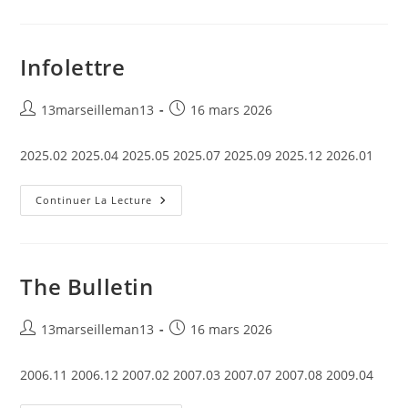
Naturelle
Infolettre
Auteur/autrice
Publication
13marseilleman13
16 mars 2026
de
publiée :
la
2025.02 2025.04 2025.05 2025.07 2025.09 2025.12 2026.01
publication :
Infolettre
Continuer La Lecture
The Bulletin
Auteur/autrice
Publication
13marseilleman13
16 mars 2026
de
publiée :
la
2006.11 2006.12 2007.02 2007.03 2007.07 2007.08 2009.04
publication :