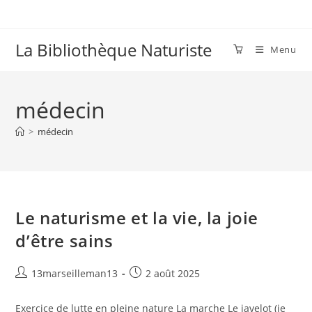
Skip
to
content
La Bibliothèque Naturiste
Menu
médecin
>
médecin
Le naturisme et la vie, la joie
d’être sains
Auteur/autrice
Publication
13marseilleman13
2 août 2025
de
publiée :
la
Exercice de lutte en pleine nature La marche Le javelot (je