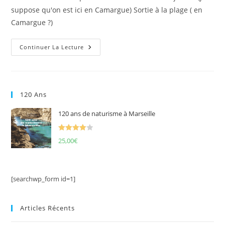
publication :
suppose qu'on est ici en Camargue) Sortie à la plage ( en
Camargue ?)
Le
Continuer La Lecture
Naturisme
Et
La
Vie,
La
Joie
120 Ans
D’être
Sains
120 ans de naturisme à Marseille
Note
4.00
25,00
€
sur 5
[searchwp_form id=1]
Articles Récents