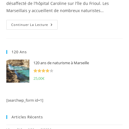
désaffecté de l'hôpital Caroline sur l'île du Frioul. Les
Marseillais y accueillent de nombreux naturistes…
Les
Continuer La Lecture
Naturistes
À
L’île
Du
Frioul
120 Ans
120 ans de naturisme à Marseille
Note
4.00
25,00
€
sur 5
[searchwp_form id=1]
Articles Récents