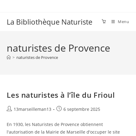
Skip
to
content
La Bibliothèque Naturiste
Menu
naturistes de Provence
>
naturistes de Provence
Les naturistes à l’île du Frioul
Auteur/autrice
Publication
13marseilleman13
6 septembre 2025
de
publiée :
la
En 1930, les Naturistes de Provence obtiennent
publication :
l'autorisation de la Mairie de Marseille d'occuper le site