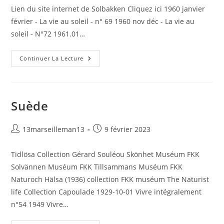
la
Lien du site internet de Solbakken Cliquez ici 1960 janvier
publication :
février - La vie au soleil - n° 69 1960 nov déc - La vie au
soleil - N°72 1961.01…
Solbakken
Continuer La Lecture
Suède
Auteur/autrice
Publication
13marseilleman13
9 février 2023
de
publiée :
la
Tidlösa Collection Gérard Souléou Skönhet Muséum FKK
publication :
Solvännen Muséum FKK Tillsammans Muséum FKK
Naturoch Hälsa (1936) collection FKK muséum The Naturist
life Collection Capoulade 1929-10-01 Vivre intégralement
n°54 1949 Vivre…