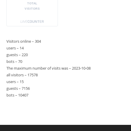
TOTAL
VISITORS
Visitors online – 304
users – 14
guests – 220
bots – 70
The maximum number of visits was – 2023-10-08
all visitors – 17578
users – 15
guests – 7156
bots – 10407