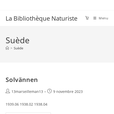
Skip
to
content
La Bibliothèque Naturiste
Menu
Suède
>
Suède
Solvännen
Auteur/autrice
Publication
13marseilleman13
9 novembre 2023
de
publiée :
la
1939.06 1938.02 1938.04
publication :