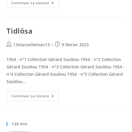
Suède
Continuer La Lecture
Tidlösa
Auteur/autrice
Publication
13marseilleman13
9 février 2023
de
publiée :
la
1954 - n°1 Collection Gérard Souléou 1954 - n°2 Collection
publication :
Gérard Souléou 1954 - n°3 Collection Gérard Souléou 1954 -
n°4 Collection Gérard Souléou 1954 - n°5 Collection Gérard
Souléou…
Tidlösa
Continuer La Lecture
120 Ans