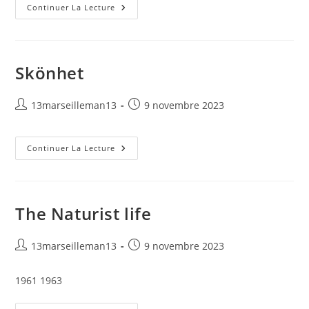
Solvännen
Continuer La Lecture
Skönhet
Auteur/autrice
Publication
13marseilleman13
9 novembre 2023
de
publiée :
la
publication :
Skönhet
Continuer La Lecture
The Naturist life
Auteur/autrice
Publication
13marseilleman13
9 novembre 2023
de
publiée :
la
1961 1963
publication :