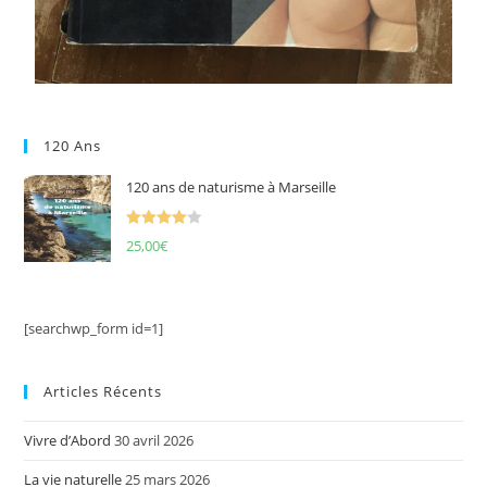
120 Ans
120 ans de naturisme à Marseille
Note
4.00
25,00
€
sur 5
[searchwp_form id=1]
Articles Récents
Vivre d’Abord
30 avril 2026
La vie naturelle
25 mars 2026